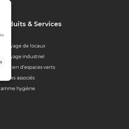
Produits & Services
tir
ettoyage de locaux
ettoyage industriel
es
ntretien d'espaces verts
ervices associés
amme hygiène