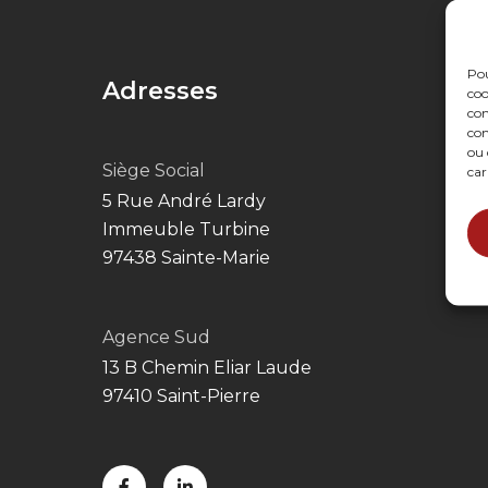
Pou
Adresses
coo
con
com
ou 
Siège Social
car
5 Rue André Lardy
Immeuble Turbine
97438 Sainte-Marie
Agence Sud
13 B Chemin Eliar Laude
97410 Saint-Pierre