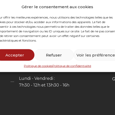
Gérer le consentement aux cookies
r offrir les meilleures expériences, nous utilisons des technologies telles que les
Infos
kies pour stocker et/ou accéder aux informations des appareils. Le fait de
sentir à ces technologies nous permettra de traiter des données telles que le
portement de navigation ou les ID uniques sur ce site. Le fait de ne pas consen
de retirer son consentement peut avoir un effet négatif sur certaines
Formulaire de contact
actéristiques et fonctions.
N
0262 21 69 59
N
Accepter
Refuser
Voir les préférenc
contact@abcentretien.re
E
Politique de cookies
Politique de confidentialité
Horaires
S
Lundi - Vendredi :
G
7h30 - 12h et 13h30 - 16h