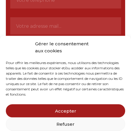
i
l
s
é
e
p
*
h
E
o
m
n
a
e
i
l
Gérer le consentement
*
M
aux cookies
e
s
s
Pour offrir les meilleures expériences, nous utilisons des technologies
a
telles que les cookies pour stocker et/ou accéder aux informations des
g
appareils. Le fait de consentir à ces technologies nous permettra de
e
traiter des données telles que le comportement de navigation ou les ID
*
uniques sur ce site. Le fait de ne pas consentir ou de retirer son
consentement peut avoir un effet négatif sur certaines caractéristiques
et fonctions.
J'ai lu et accepte la
politique de
R
G
confidentialité
de ce site. En soumettant ce
P
formulaire, j’accepte explicitement que les
Accepter
D
informations saisies soient réutilisées dans le
*
cadre de la relation commerciale qui peut
Refuser
en découler.