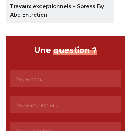
Travaux exceptionnels – Soress By
Abc Entretien
Une
question ?
N
o
m
*
E
n
t
r
e
p
T
r
é