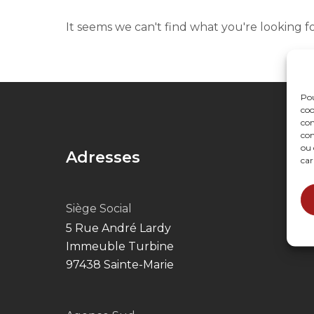
It seems we can't find what you're looking fo
Pou
coo
con
com
ou 
Adresses
car
Siège Social
5 Rue André Lardy
Immeuble Turbine
97438 Sainte-Marie