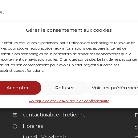
r.
Gérer le consentement aux cookies
r offrir les meilleures expériences, nous utilisons des technologies telles que les
kies pour stocker et/ou accéder aux informations des appareils. Le fait de
sentir à ces technologies nous permettra de traiter des données telles que le
portement de navigation ou les ID uniques sur ce site. Le fait de ne pas consen
de retirer son consentement peut avoir un effet négatif sur certaines
Infos
actéristiques et fonctions.
Accepter
Refuser
Voir les préférenc
Formulaire de contact
N
Politique de cookies
Politique de confidentialité
0262 21 69 59
N
contact@abcentretien.re
E
Horaires
S
Lundi - Vendredi :