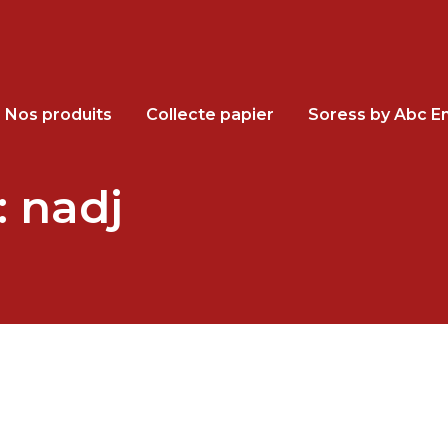
Nos produits
Collecte papier
Soress by Abc En
:
nadj